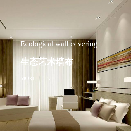
Ecological wall covering
生态艺术墙布
MORE