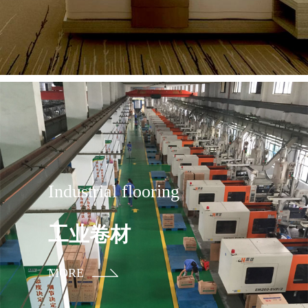
Industrial flooring
工业卷材
MORE